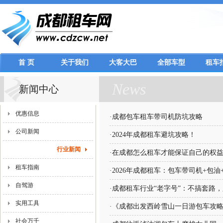
首 页
关于我们
大客大巴
全部车型
租车
News
新闻中心
优惠信息
·
成都包车租车带司机防坑攻略
公司新闻
·
2024年成都租车避坑攻略！
行业新闻
·
在成都怎么租车才能保证自己的权
租车指南
·
2026年成都租车：包车带司机+包
自驾游
·
成都租车行业“老字号”：不搞套路
实用工具
·
《成都出发西岭雪山一日游包车攻略
社会万千