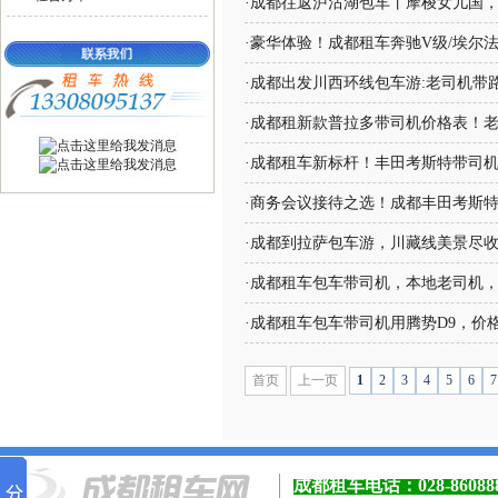
·
成都往返泸沽湖包车丨摩梭女儿国
·
豪华体验！成都租车奔驰V级/埃尔
·
成都出发川西环线包车游:老司机带
·
成都租新款普拉多带司机价格表！
·
成都租车新标杆！丰田考斯特带司
·
商务会议接待之选！成都丰田考斯
·
成都到拉萨包车游，川藏线美景尽
·
成都租车包车带司机，本地老司机
·
成都租车包车带司机用腾势D9，价
首页
上一页
1
2
3
4
5
6
7
成都租车电话：
028-8608