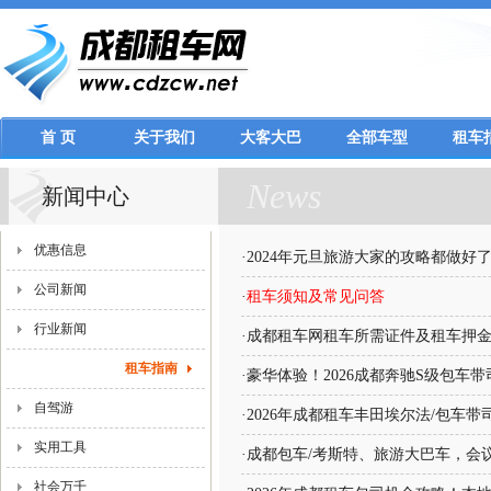
首 页
关于我们
大客大巴
全部车型
租车
News
新闻中心
优惠信息
·
2024年元旦旅游大家的攻略都做好
公司新闻
·
租车须知及常见问答
行业新闻
·
成都租车网租车所需证件及租车押
租车指南
·
豪华体验！2026成都奔驰S级包车
自驾游
·
2026年成都租车丰田埃尔法/包车
实用工具
·
成都包车/考斯特、旅游大巴车，会
社会万千