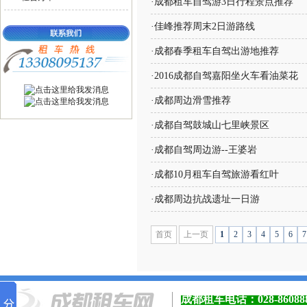
·
成都租车自驾游3日行程景点推荐
·
佳峰推荐周末2日游路线
·
成都春季租车自驾出游地推荐
·
2016成都自驾嘉阳坐火车看油菜花
·
成都周边滑雪推荐
·
成都自驾鼓城山七里峡景区
·
成都自驾周边游--王婆岩
·
成都10月租车自驾旅游看红叶
·
成都周边抗战遗址一日游
首页
上一页
1
2
3
4
5
6
7
成都租车电话：
028-8608